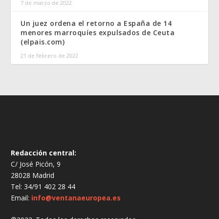
7 de marzo de 2022
Un juez ordena el retorno a España de 14
menores marroquíes expulsados de Ceuta
(elpais.com)
21 de febrero de 2022
Redacción central:
C/ José Picón, 9
28028 Madrid
Tel: 34/91 402 28 44
Email:
info@ventanaeuropea.es