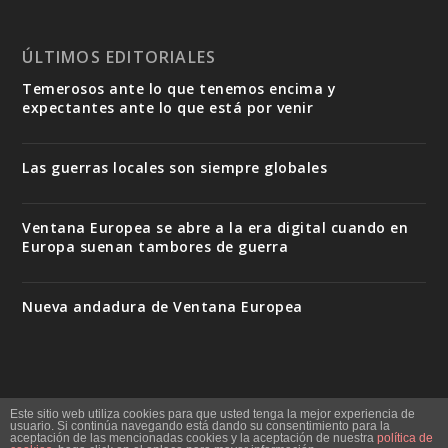
ÚLTIMOS EDITORIALES
Temerosos ante lo que tenemos encima y
expectantes ante lo que está por venir
Las guerras locales son siempre globales
Ventana Europea se abre a la era digital cuando en
Europa suenan tambores de guerra
Nueva andadura de Ventana Europea
Este sitio web utiliza cookies para que usted tenga la mejor experiencia de
Quiénes somos
Staff
Contacto
Mapa del sitio
usuario. Si continúa navegando está dando su consentimiento para la
aceptación de las mencionadas cookies y la aceptación de nuestra
política de
Política de cookies