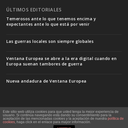
ÚLTIMOS EDITORIALES
Temerosos ante lo que tenemos encima y
expectantes ante lo que está por venir
Las guerras locales son siempre globales
Ventana Europea se abre a la era digital cuando en
Europa suenan tambores de guerra
Nueva andadura de Ventana Europea
Este sitio web utiliza cookies para que usted tenga la mejor experiencia de
Quiénes somos
Staff
Contacto
Mapa del sitio
usuario. Si continúa navegando está dando su consentimiento para la
aceptación de las mencionadas cookies y la aceptación de nuestra
política de
Política de cookies
cookies
, haga click en el enlace para mayor información.