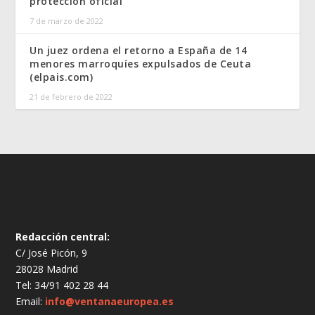
protección oficial
7 de marzo de 2022
Un juez ordena el retorno a España de 14
menores marroquíes expulsados de Ceuta
(elpais.com)
21 de febrero de 2022
Redacción central:
C/ José Picón, 9
28028 Madrid
Tel: 34/91 402 28 44
Email:
info@ventanaeuropea.es