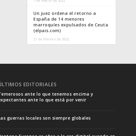
7 de marzo de 2022
Un juez ordena el retorno a
España de 14 menores
marroquíes expulsados de Ceuta
(elpais.com)
21 de febrero de 2022
ÚLTIMOS EDITORIALES
Temerosos ante lo que tenemos encima y
expectantes ante lo que está por venir
Las guerras locales son siempre globales