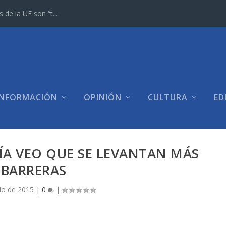
e la UE son “t...
INFORMACIÓN
OPINIÓN
CULTURA
ED
ÍA VEO QUE SE LEVANTAN MÁS
BARRERAS
lio de 2015
|
0
|