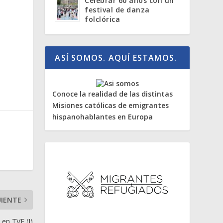
Celebrar 60 años con un
festival de danza
folclórica
ASÍ SOMOS. AQUÍ ESTAMOS.
Conoce la realidad de las distintas
Misiones católicas de emigrantes
hispanohablantes en Europa
UIENTE
 en TVE (I)