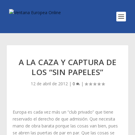
A LA CAZA Y CAPTURA DE
LOS “SIN PAPELES”
12 de abril de 2012
|
0
|
Europa es cada vez más un “club privado” que tiene
reservado el derecho de que admisión. Que necesita
mano de obra barata porque las cosas van bien, pues
se abren las puertas de par en par. Que las cosas se