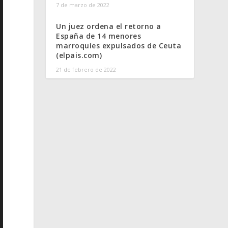
7 de marzo de 2022
Un juez ordena el retorno a
España de 14 menores
marroquíes expulsados de Ceuta
(elpais.com)
21 de febrero de 2022