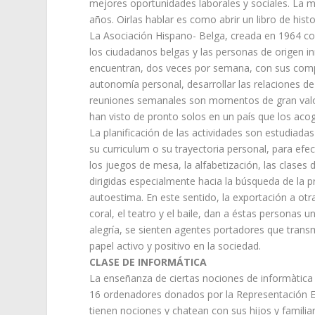
mejores oportunidades laborales y sociales. La m
años. Oirlas hablar es como abrir un libro de hist
La Asociación Hispano- Belga, creada en 1964 con
los ciudadanos belgas y las personas de origen i
encuentran, dos veces por semana, con sus compa
autonomía personal, desarrollar las relaciones de g
reuniones semanales son momentos de gran valor
han visto de pronto solos en un país que los ac
La planificación de las actividades son estudiad
su curriculum o su trayectoria personal, para efec
los juegos de mesa, la alfabetización, las clases 
dirigidas especialmente hacia la búsqueda de la 
autoestima. En este sentido, la exportación a otr
coral, el teatro y el baile, dan a éstas personas u
alegría, se sienten agentes portadores que transm
papel activo y positivo en la sociedad.
CLASE DE INFORMÁTICA
La enseñanza de ciertas nociones de informàtica y
16 ordenadores donados por la Representación E
tienen nociones y chatean con sus hijos y famili