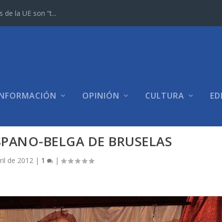
e la UE son “t...
INFORMACIÓN
OPINIÓN
CULTURA
ED
SPANO-BELGA DE BRUSELAS
ril de 2012
|
1
|