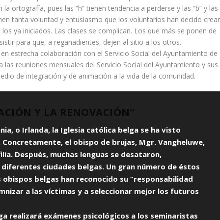
la ortografía, pues las “h” tienen tendencia a perderse y las “b” y las
onen tanta voluntad y entusiasmo que los voluntarios han decido crea
a los ya iniciados. Las clases se complican. Los que más se ponen de
istir para que, a regañadientes, dejen al sitio a los otros.
en estrecha colaboración con el Servicio Social del Ayuntamiento de
 a las reuniones mensuales del Servicio Social del Ayuntamiento y sus
dio de integración y de animación a la vida de la comunidad.
ACIÓN Y LA RENOVACIÓN”
ia, o Irlanda, la Iglesia católica belga se ha visto
a. Concretamente, el obispo de brujas, Mgr. Vangheluwe,
lia. Después, muchas lenguas se desataron,
 diferentes ciudades belgas. Un gran número de éstos
s obispos belgas han reconocido su “responsabilidad
izar a las víctimas y a seleccionar mejor los futuros
elga realizará exámenes psicológicos a los seminaristas