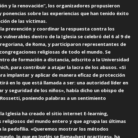
ción y la renovación”, los organizadores propusieron
 y ponencias sobre las experiencias que han tenido éxito
ción de las víctimas.
la prevención y coordinar la respuesta contra los
vulnerables dentro de la Iglesia se celebró del 6 al 9 de
 Gregoriana, de Roma, y participaron representantes de
 congregaciones religiosas de todo el mundo. Se
ntro de formación a distancia, adscrito a la Universidad
h, para contribuir a atajar la lacra de los abusos. «Si
ara implantar y aplicar de manera eficaz de protección
irá en lo que está llamada a ser: una autoridad líder en
r y seguridad de los niños», había dicho un obispo de
Rossetti, poniendo palabras a un sentimiento
 Iglesia ha creado el sitio internet E-learning,
 religiosos del mundo entero y que agrupa las últimas
a la pedofilia. «Queremos mostrar los métodos
undo, lo que en Inglés se llama»best practices», ha