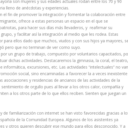
ayoría son mujeres y sus edades actuales rodan entre los 70 y 90
oria lleno de anécdotas y experiencias.
 el fin de promover la integración y fomentar la colaboración entre
nmigrante, ofrece a estas personas un espacio en el que se
triotas, para hacer sus días más llevaderos, y reafirmar su
rupo, y facilitar así la integración al medio que les rodea. Estas
 para ellos dado que muchos, viudos y con sus hijos ya mayores, s
ogió pero que no terminan de ver como suyo.
as por un grupo de trabajo, compuesto por voluntarios capacitados, po
tuar dichas actividades. Destacaremos la gimnasia, la coral, el teatro
de informática, excursiones, etc. Las actividades “intelectuales” no va
promoción social, sino encaminadas a favorecer la a veces inexistente
as asociaciones y residencias de ancianos de las actividades de la
n sentimiento de orgullo pues al llevar a los otros calor, compañía y
iten a los otros parte de lo que ellos reciben. Sienten que juegan un
 de familiarización con internet se han visto favorecidas gracias a lo
spañola de la Comunidad Europea. Algunos de los asistentes ya
ares y otros quieren descubrir ese mundo para ellos desconocido. Y a