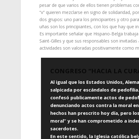
pesar de que varios de ellos tienen problemas con 
“v” quieren mezclarse en signo de solidaridad, p
dos grupos: uno para los principiantes y otro par
uñas son los principiantes, con los que hay que ins
Es importante señalar que Hispano-Belga trabaja 
Saint-Gilles y que sus responsables son invitadas
actividades son valoradas positivamente como me
CONGRESO “HACIA LA CUR
Al igual que los Estados Unidos, Aleman
salpicada por escándalos de pedofili
confesó publicamente actos de pedofi
denunciando actos contra la moral en
hechos han prescrito hoy día, pero lo
moral” y se han comprometido a indemn
sacerdotes.
En este sentido, la Iglesia católica b