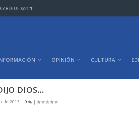
e la UE son “t...
INFORMACIÓN
OPINIÓN
CULTURA
ED
DIJO DIOS…
io de 2013
|
0
|