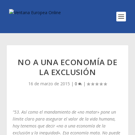
NO A UNA ECONOMÍA DE
LA EXCLUSIÓN
16 de marzo de 2015
|
0
|
“
53. Así como el mandamiento de «no matar» pone un
límite claro para asegurar el valor de la vida humana,
hoy tenemos que decir «no a una economía de la
exclusión y la inequidad». Esa economía mata. No puede