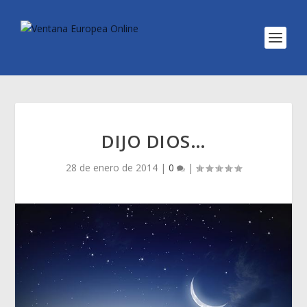
DIJO DIOS…
28 de enero de 2014
|
0
|