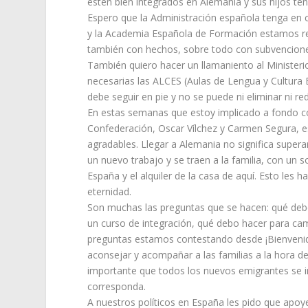
estén bien integrados en Alemania y sus hijos te
Espero que la Administración española tenga en c
y la Academia Española de Formación estamos re
también con hechos, sobre todo con subvencion
También quiero hacer un llamaniento al Minister
necesarias las ALCES (Aulas de Lengua y Cultura 
debe seguir en pie y no se puede ni eliminar ni red
En estas semanas que estoy implicado a fondo c
Confederación, Oscar Vílchez y Carmen Segura, 
agradables. Llegar a Alemania no significa super
un nuevo trabajo y se traen a la familia, con un
España y el alquiler de la casa de aquí. Esto les
eternidad.
Son muchas las preguntas que se hacen: qué debo
un curso de integración, qué debo hacer para cam
preguntas estamos contestando desde ¡Bienven
aconsejar y acompañar a las familias a la hora de 
importante que todos los nuevos emigrantes se i
corresponda.
A nuestros políticos en España les pido que apoy