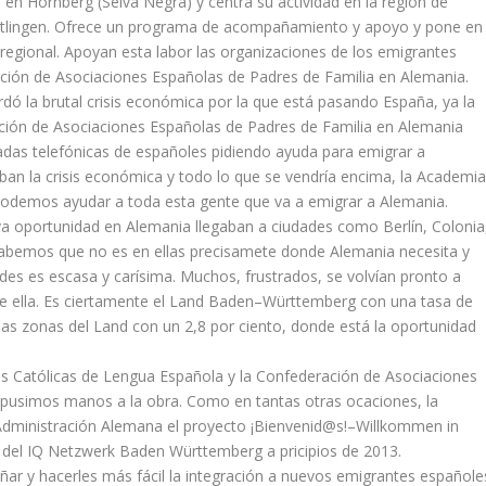
n Hornberg (Selva Negra) y centra su actividad en la región de
uttlingen. Ofrece un programa de acompañamiento y apoyo y pone en
regional. Apoyan esta labor las organizaciones de los emigrantes
ión de Asociaciones Españolas de Padres de Familia en Alemania.
 la brutal crisis económica por la que está pasando España, ya la
ión de Asociaciones Españolas de Padres de Familia en Alemania
adas telefónicas de españoles pidiendo ayuda para emigrar a
aban la crisis económica y todo lo que se vendría encima, la Academi
odemos ayudar a toda esta gente que va a emigrar a Alemania.
 oportunidad en Alemania llegaban a ciudades como Berlín, Colonia
 sabemos que no es en ellas precisamete donde Alemania necesita y
des es escasa y carísima. Muchos, frustrados, se volvían pronto a
e ella. Es ciertamente el Land Baden–Württemberg con una tasa de
unas zonas del Land con un 2,8 por ciento, donde está la oportunidad
s Católicas de Lengua Española y la Confederación de Asociaciones
 pusimos manos a la obra. Como en tantas otras ocaciones, la
dministración Alemana el proyecto ¡Bienvenid@s!–Willkommen in
del IQ Netzwerk Baden Württemberg a pricipios de 2013.
añar y hacerles más fácil la integración a nuevos emigrantes españole