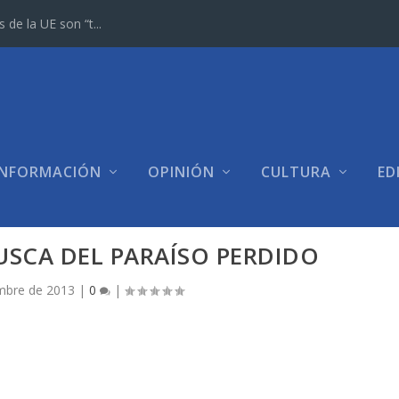
e la UE son “t...
INFORMACIÓN
OPINIÓN
CULTURA
ED
USCA DEL PARAÍSO PERDIDO
mbre de 2013
|
0
|