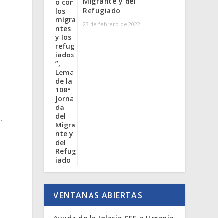
Migrante y del
s
Refugiado
23 de febrero de 2022
.
n
VENTANAS ABIERTAS
Ayuda de la Iglesia CEE a Ucrania