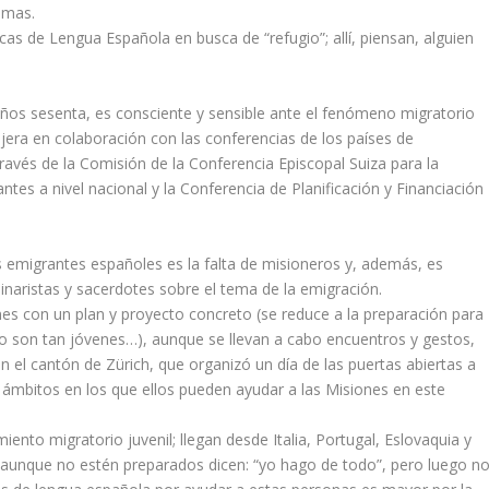
emas.
as de Lengua Española en busca de “refugio”; allí, piensan, alguien
 años sesenta, es consciente y sensible ante el fenómeno migratorio
jera en colaboración con las conferencias de los países de
través de la Comisión de la Conferencia Episcopal Suiza para la
ntes a nivel nacional y la Conferencia de Planificación y Financiación
 emigrantes españoles es la falta de misioneros y, además, es
minaristas y sacerdotes sobre el tema de la emigración.
nes con un plan y proyecto concreto (se reduce a la preparación para
no son tan jóvenes…), aunque se llevan a cabo encuentros y gestos,
n el cantón de Zürich, que organizó un día de las puertas abiertas a
 ámbitos en los que ellos pueden ayudar a las Misiones en este
ento migratorio juvenil; llegan desde Italia, Portugal, Eslovaquia y
, aunque no estén preparados dicen: “yo hago de todo”, pero luego n