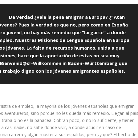
De verdad ¿vale la pena emigrar a Europa? ¿“Atan
s jóvenes? Pues la verdad es que no, pero como en España
ro juvenil, no hay más remedio que “largarse” a donde
 empleo. Nuestras Misiones de Lengua Española en Europa
os jóvenes. La falta de recursos humanos, unida a que
isiones, hace que la aportación de estas no sea muy
l ¡Bienvenid@s!–Willkommen in Baden–Württemberg que
 trabajo digno con los jóvenes emigrantes españoles.
ministra de empleo, la mayoría de los jóvenes españoles que emigran
nos aventureros, sino porque no les queda más remedio. Llegan al paí
trabajo no es la panacea. Cobran poco, o no lo suficiente, y tienen
e a casi nadie, no sabe dónde vivir, a dónde acudir en caso de
una carrera y algún máster a sus espaldas, pero ¿y qué? El hecho de