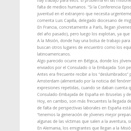
hay trabajo para ellos. El problema en las misio
falta de medios humanos. “Si la Conferencia Epis
juventud en el extranjero que necesita urgentem
comenta Luis Capilla, delegado diocesano de migr
En Francia, concretamente a París, llegan jóvene
del año pasado), pero luego los explotan, ya que
A la Misión, donde hay una bolsa de trabajo para 
buscan otros lugares de encuentro como los equip
latinoamericanos.
Algo parecido ocurre en Bélgica, donde los jóven
enviados por el Consulado o la Embajada. Son per
Antes era frecuente recibir a los “deslumbrados” p
Amsterdam (alimentado por la noticia del fenónm
expresiones repetidas, cuando se daban cuenta qu
Consulado-Embajada de España en Bruselas y desde
Hoy, en cambio, son más frecuentes la llegada d
de falta de perspectivas laborales en España es
“tenemos la generación de jóvenes mejor preparada
algunas de las víctimas que salen a la aventura,
En Alemania, los emigrantes que llegan a la Misi