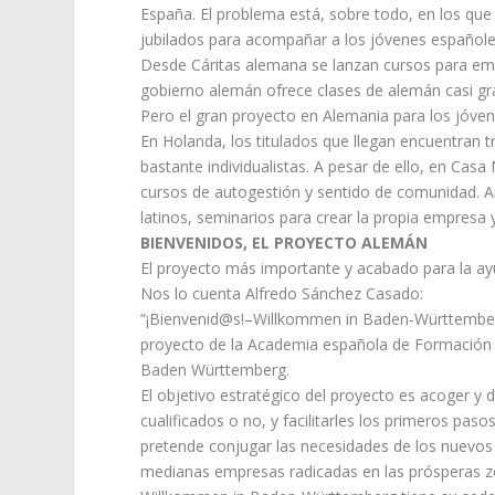
España. El problema está, sobre todo, en los que 
jubilados para acompañar a los jóvenes españoles
Desde Cáritas alemana se lanzan cursos para emig
gobierno alemán ofrece clases de alemán casi grat
Pero el gran proyecto en Alemania para los jóve
En Holanda, los titulados que llegan encuentran tr
bastante individualistas. A pesar de ello, en Casa
cursos de autogestión y sentido de comunidad. An
latinos, seminarios para crear la propia empresa 
BIENVENIDOS, EL PROYECTO ALEMÁN
El proyecto más importante y acabado para la a
Nos lo cuenta Alfredo Sánchez Casado:
“¡Bienvenid@s!–Willkommen in Baden-Württember
proyecto de la Academia española de Formación y 
Baden Württemberg.
El objetivo estratégico del proyecto es acoger y 
cualificados o no, y facilitarles los primeros pasos
pretende conjugar las necesidades de los nuevos
medianas empresas radicadas en las prósperas z