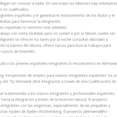
llegan sin conocer a nadie. En casi todas las Misiones hay voluntario
 no cualificados.
rantes españoles y le garantiza el reonocimiento de los títulos y el
uitas para favorecer la integración.
nes españoles lo veremos más adelante.
abajo con cierta facilidad, pero no suelen ir por la Misión; suelen ser
 Migrante se ofrecen los lunes por la noche consultas laborales y
te la barrera del idioma, ofrece cursos para buscar trabajos para
y cursos de holandés.
yuda a los jóvenes españoles emigrantes lo encontramos en Alemania
g. Perspectivas de empleo para nuevos emigrantes españoles” es u
del “IQ Netzwerk (Red Integración a través de una Cualificación) de
dar la bienvenida a los nuevos emigrantes y profesionales españoles,
 hacia la integración a través de la inserción laboral. El proyecto
 emigrantes con las exigencias, especialmente, de las pequeñas y
onas rurales de Baden-Württemberg. El proyecto ¡Bienvenid@s!–