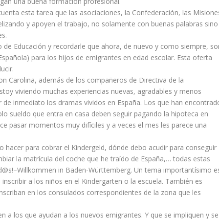
ngan una buena formación profesional.
uenta esta tarea que las asociaciones, la Confederación, las Misione
lizando y apoyen el trabajo, no solamente con buenas palabras sino
es.
io de Educación y recordarle que ahora, de nuevo y como siempre, so
Española) para los hijos de emigrantes en edad escolar. Esta oferta
ucir.
on Carolina, además de los compañeros de Directiva de la
estoy viviendo muchas experiencias nuevas, agradables y menos
ar de inmediato los dramas vividos en España. Los que han encontrad
 solo sueldo que entra en casa deben seguir pagando la hipoteca en
 hace pasar momentos muy difíciles y a veces el mes les parece una
 hacer para cobrar el Kindergeld, dónde debo acudir para conseguir
biar la matrícula del coche que he traído de España,… todas estas
id@s!–Willkommen in Baden-Württemberg. Un tema importantísimo e
inscribir a los niños en el Kindergarten o la escuela. También es
nscriban en los consulados correspondientes de la zona que les
en a los que ayudan a los nuevos emigrantes. Y que se impliquen y se