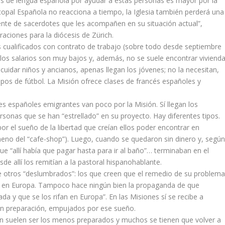
nes de lengua española por ayudar a estas personas es mayor por la
copal Española no reacciona a tiempo, la Iglesia también perderá una
ente de sacerdotes que les acompañen en su situación actual”,
aciones para la diócesis de Zürich.
s cualificados con contrato de trabajo (sobre todo desde septiembre
 los salarios son muy bajos y, además, no se suele encontrar vivienda
cuidar niños y ancianos, apenas llegan los jóvenes; no la necesitan,
os de fútbol. La Misión ofrece clases de francés españoles y
es españoles emigrantes van poco por la Misión. Sí llegan los
sonas que se han “estrellado” en su proyecto. Hay diferentes tipos.
or el sueño de la libertad que creían ellos poder encontrar en
eno del “cafe-shop”). Luego, cuando se quedaron sin dinero y, segú
e “allí había que pagar hasta para ir al baño”… terminaban en el
 allí los remitían a la pastoral hispanohablante.
e otros “deslumbrados”: los que creen que el remedio de su problem
tá en Europa. Tampoco hace ningún bien la propaganda de que
 y que se los rifan en Europa”. En las Misiones sí se recibe a
 sin preparación, empujados por ese sueño.
ón suelen ser los menos preparados y muchos se tienen que volver a