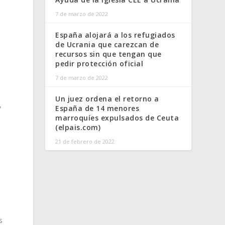
7 de marzo de 2022
España alojará a los refugiados
de Ucrania que carezcan de
recursos sin que tengan que
pedir protección oficial
7 de marzo de 2022
a
Un juez ordena el retorno a
,
España de 14 menores
marroquíes expulsados de Ceuta
(elpais.com)
21 de febrero de 2022
s