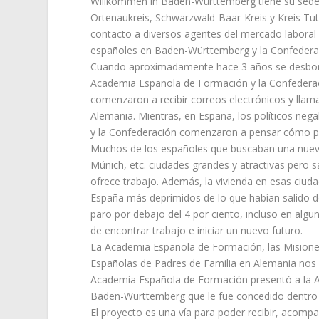
Willkommen in Baden-Württemberg tiene su sede e
Ortenaukreis, Schwarzwald-Baar-Kreis y Kreis T
contacto a diversos agentes del mercado laboral 
españoles en Baden-Württemberg y la Confederac
Cuando aproximadamente hace 3 años se desbordó
Academia Española de Formación y la Confederac
comenzaron a recibir correos electrónicos y llam
Alemania. Mientras, en España, los políticos neg
y la Confederación comenzaron a pensar cómo p
Muchos de los españoles que buscaban una nueva
Múnich, etc. ciudades grandes y atractivas pero
ofrece trabajo. Además, la vivienda en esas ciuda
España más deprimidos de lo que habían salido d
paro por debajo del 4 por ciento, incluso en alg
de encontrar trabajo e iniciar un nuevo futuro.
La Academia Española de Formación, las Misione
Españolas de Padres de Familia en Alemania nos
Academia Española de Formación presentó a la A
Baden-Württemberg que le fue concedido dentro 
El proyecto es una vía para poder recibir, acomp