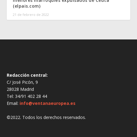
menores marroquíes expulsados de Ceuta
(elpais.com)
21 de febrero de 2022
Redacción central:
C/ José Picón, 9
28028 Madrid
Tel: 34/91 402 28 44
Email:
info@ventanaeuropea.es
©2022. Todos los derechos reservados.