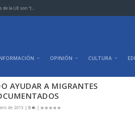
e la UE son “t...
INFORMACIÓN
OPINIÓN
CULTURA
ED
DO AYUDAR A MIGRANTES
OCUMENTADOS
rero de 2015
|
0
|