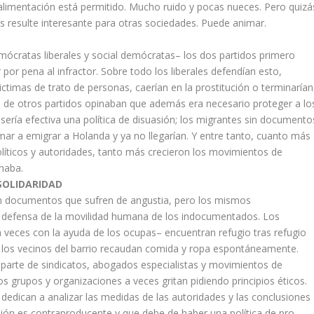
 alimentación está permitido. Mucho ruido y pocas nueces. Pero quizá
 resulte interesante para otras sociedades. Puede animar.
emócratas liberales y social demócratas– los dos partidos primero
r por pena al infractor. Sobre todo los liberales defendían esto,
ictimas de trato de personas, caerían en la prostitución o terminarían
s de otros partidos opinaban que además era necesario proteger a lo
sería efectiva una política de disuasión; los migrantes sin documento
mar a emigrar a Holanda y ya no llegarían. Y entre tanto, cuanto más
líticos y autoridades, tanto más crecieron los movimientos de
haba.
SOLIDARIDAD
on documentos que sufren de angustia, pero los mismos
defensa de la movilidad humana de los indocumentados. Los
ces con la ayuda de los ocupas– encuentran refugio tras refugio
e los vecinos del barrio recaudan comida y ropa espontáneamente.
 parte de sindicatos, abogados especialistas y movimientos de
 grupos y organizaciones a veces gritan pidiendo principios éticos.
 dedican a analizar las medidas de las autoridades y las conclusiones
asión es contraproducente y que debe de haber una política de pro–