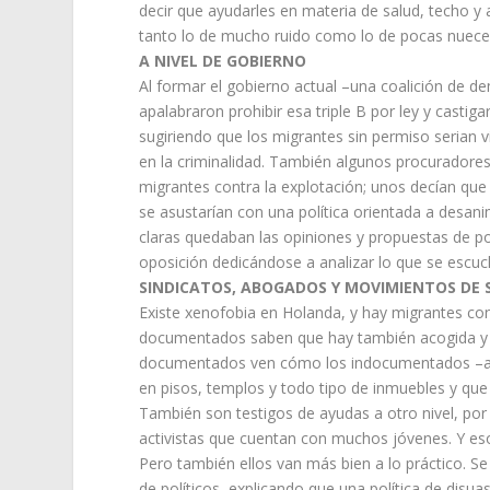
decir que ayudarles en materia de salud, techo y
tanto lo de mucho ruido como lo de pocas nueces
A NIVEL DE GOBIERNO
Al formar el gobierno actual –una coalición de d
apalabraron prohibir esa triple B por ley y castiga
sugiriendo que los migrantes sin permiso serian v
en la criminalidad. También algunos procuradore
migrantes contra la explotación; unos decían que 
se asustarían con una política orientada a desani
claras quedaban las opiniones y propuestas de po
oposición dedicándose a analizar lo que se escuc
SINDICATOS, ABOGADOS Y MOVIMIENTOS DE 
Existe xenofobia en Holanda, y hay migrantes c
documentados saben que hay también acogida y 
documentados ven cómo los indocumentados –a ve
en pisos, templos y todo tipo de inmuebles y qu
También son testigos de ayudas a otro nivel, por
activistas que cuentan con muchos jóvenes. Y esos
Pero también ellos van más bien a lo práctico. Se
de políticos, explicando que una política de disu