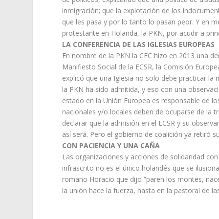
inmigración; que la explotación de los indocumen
que les pasa y por lo tanto lo pasan peor. Y en me
protestante en Holanda, la PKN, por acudir a pri
LA CONFERENCIA DE LAS IGLESIAS EUROPEAS
En nombre de la PKN la CEC hizo en 2013 una den
Manifiesto Social de la ECSR, la Comisión Europ
explicó que una Iglesia no solo debe practicar la 
la PKN ha sido admitida, y eso con una observació
estado en la Unión Europea es responsable de lo
nacionales y/o locales deben de ocuparse de la tri
declarar que la admisión en el ECSR y su observa
así será. Pero el gobierno de coalición ya retiró 
CON PACIENCIA Y UNA CAÑA
Las organizaciones y acciones de solidaridad con
infrascrito no es el único holandés que se ilusio
romano Horacio que dijo “paren los montes, nacer
la unión hace la fuerza, hasta en la pastoral de 