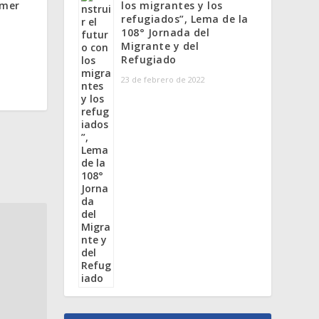
los migrantes y los
imer
o
refugiados”, Lema de la
108° Jornada del
Migrante y del
Refugiado
23 de febrero de 2022