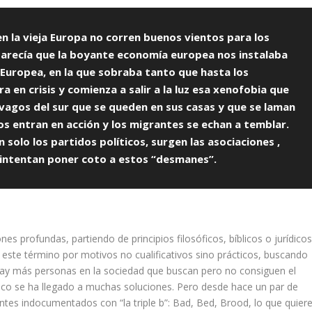
n la vieja Europa no corren buenos vientos para los
parecía que la boyante economía europea nos instalaba
n Europea, en la que sobraba tanto que hasta los
 en crisis y comienza a salir a la luz esa xenofobia que
vagos del sur que se queden en sus casas y que se laman
bos entran en acción y los migrantes se echan a temblar.
solo los partidos políticos, surgen las asociaciones ,
e intentan poner coto a estos “desmanes”.
s profundas, partiendo de principios filosóficos, bíblicos o jurídicos
te término por motivos no cualificativos sino prácticos, buscando
hay más personas en la sociedad que buscan pero no consiguen el
tico se ha llegado a muchas soluciones. Pero desde hace un par de
tes indocumentados con “la triple b”: Bad, Bed, Brood, lo que quier