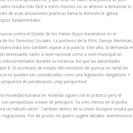
tados resulta más fácil si estos mismos no se atreven a denunciar lo
dio de esas actuaciones prácticas llama la atención la Iglesia
ncipios fundamentales.
uncia contra el Estado de los Países Bajos basándose en el
ea de los Derechos Sociales. La portavoz de la PKN, Geesje Werkman
misericordia sino también aspirar a la justicia. Este año, la demanda e
n interesante: tanto a nivel nacional como a nivel municipal un
s indocumentados durante su estancia. Así que las autoridades
ple B. El secretario de estado del ministerio de justicia no tardó en
ncia no pueden ser consideradas como una legislación obligatoria. Y
su propuesta de penalización. ¡Hay perspectiva!
 la movilidad humana en Holanda siguen con lo práctico pero el
na con perspectivas a base de principios. Ya creo menos en el poeta
á un ridículo ratón”. También dentro de la Unión Europea resulta qu
las migraciones. Por de pronto no quiero sugerir detalles. Animémonos