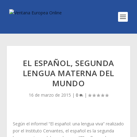
EL ESPAÑOL, SEGUNDA
LENGUA MATERNA DEL
MUNDO
16 de marzo de 2015
|
0
|
Según el informel “El español: una lengua viva” realizado
por el Instituto Cervantes, el español es la segunda