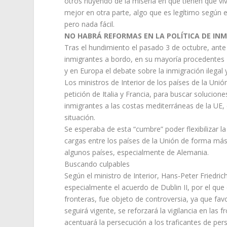
otros huyendo de la miseria en que tienen que viv
mejor en otra parte, algo que es legítimo según 
pero nada fácil.
NO HABRÁ REFORMAS EN LA POLÍTICA DE IN
Tras el hundimiento el pasado 3 de octubre, ant
inmigrantes a bordo, en su mayoría procedentes E
y en Europa el debate sobre la inmigración ilegal
Los ministros de Interior de los países de la Un
petición de Italia y Francia, para buscar solucio
inmigrantes a las costas mediterráneas de la UE,
situación.
Se esperaba de esta “cumbre” poder flexibilizar la
cargas entre los países de la Unión de forma más
algunos países, especialmente de Alemania.
Buscando culpables
Según el ministro de Interior, Hans-Peter Friedri
especialmente el acuerdo de Dublin II, por el que
fronteras, fue objeto de controversia, ya que fa
seguirá vigente, se reforzará la vigilancia en las
acentuará la persecución a los traficantes de per