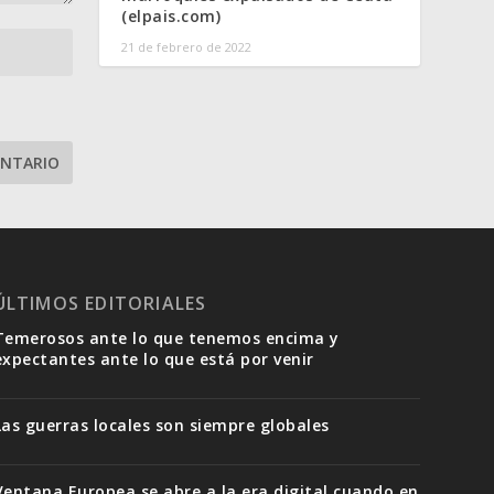
(elpais.com)
21 de febrero de 2022
ÚLTIMOS EDITORIALES
Temerosos ante lo que tenemos encima y
expectantes ante lo que está por venir
Las guerras locales son siempre globales
Ventana Europea se abre a la era digital cuando en