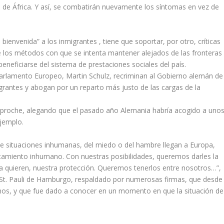
 de África. Y así, se combatirán nuevamente los síntomas en vez de
bienvenida” a los inmigrantes , tiene que soportar, por otro, críticas
e los métodos con que se intenta mantener alejados de las fronteras
neficiarse del sistema de prestaciones sociales del país.
arlamento Europeo, Martin Schulz, recriminan al Gobierno alemán de
igrantes y abogan por un reparto más justo de las cargas de la
l reproche, alegando que el pasado año Alemania habría acogido a uno
ejemplo.
 situaciones inhumanas, del miedo o del hambre llegan a Europa,
tamiento inhumano. Con nuestras posibilidades, queremos darles la
i la quieren, nuestra protección. Queremos tenerlos entre nosotros…”,
ia St. Pauli de Hamburgo, respaldado por numerosas firmas, que desde
anos, y que fue dado a conocer en un momento en que la situación de