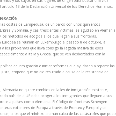
ir ellos y los suyos en sus lugares de origen para buscar una vida
el artículo 13 de la Declaración Universal de los Derechos Humanos,
MIGRACIÓN
e las costas de Lampedusa, de un barco con unos quinientos
ritrea y Somalia, y casi trescientas víctimas, se agudizó en Alemania
 y los métodos de acogida a los que llegan a sus fronteras.
ión Europea se reunían en Luxemburgo el pasado 8 de octubre, a
nes a los problemas que lleva consigo la llegada masiva de esos
 especialmente a Italia y Grecia, que se ven desbordados con la
 política de inmigración e iniciar reformas que ayudasen a repartir las
 justa, empeño que no dio resultado a causa de la resistencia de
ch, Alemania no quiere cambios en la ley de inmigración existente,
 cada país de la UE debe acoger a los inmigrantes que lleguen a sus
vorece a países como Alemania. El Código de fronteras Schengen
 fronteras exteriores de Europa a través de Frontex y Europol y se
sonas, a los que el ministro alemán culpa de las catástrofes que poco