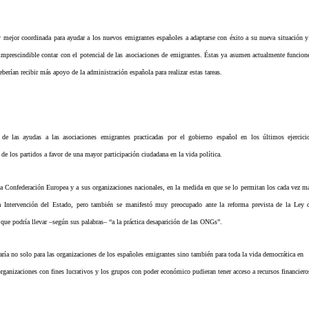
 mejor coordinada para ayudar a los nuevos emigrantes españoles a adaptarse con éxito a su nueva situación y
 imprescindible contar con el potencial de las asociaciones de emigrantes. Éstas ya asumen actualmente funcion
rían recibir más apoyo de la administración española para realizar estas tareas.
de las ayudas a las asociaciones emigrantes practicadas por el gobierno español en los últimos ejercici
 de los partidos a favor de una mayor participación ciudadana en la vida política.
la Confederación Europea y a sus organizaciones nacionales, en la medida en que se lo permitan los cada vez m
 la Intervención del Estado, pero también se manifestó muy preocupado ante la reforma prevista de la Ley 
ue podría llevar –según sus palabras– “a la práctica des
aparición de las ONGs”.
aría no solo para las organizaciones de los españoles emigrantes sino también para toda la vida democrática en
 organizaciones con fines lucrativos y los grupos con poder económico pudieran tener acceso a recursos financiero