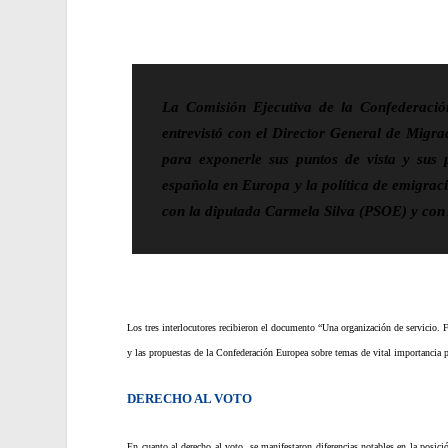
La Comisión Ejecutiva de la Confederaci
entrevistó con el Director General de Migra
para exponerle sus puntos de vista y sus 
española en Europa y la política de emigrac
con la diputada Carmela Silva (PSOE) y con 
Los tres interlocutores recibieron el documento “Una organización de servicio. F
y las propuestas de la Confederación Europea sobre temas de vital importancia p
DERECHO AL VOTO
En cuanto al derecho al voto, se manifestaron diferencias notables en la posic