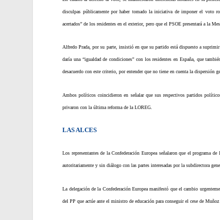
disculpas públicamente por haber tomado la iniciativa de imponer el voto rog
acertados” de los residentes en el exterior, pero que el PSOE presentará a la Mes
Alfredo Prada, por su parte, insistió en que su partido está dispuesto a suprimir
daría una “igualdad de condiciones” con los residentes en España, que también
desacuerdo con este criterio, por entender que no tiene en cuenta la dispersión 
Ambos políticos coincidieron en señalar que sus respectivos partidos polític
privaron con la última reforma de la LOREG.
LAS ALCES
Los representantes de la Confederación Europea señalaron que el programa de la
autoritariamente y sin diálogo con las partes interesadas por la subdirectora g
La delegación de la Confederación Europea manifestó que el cambio urgentement
del PP que actúe ante el ministro de educación para conseguir el cese de Muñoz