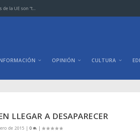
e la UE son “t...
INFORMACIÓN
OPINIÓN
CULTURA
ED
EN LLEGAR A DESAPARECER
rero de 2015
|
0
|