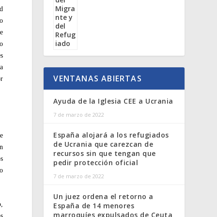
ad
mo
se
jo
es
ma
VENTANAS ABIERTAS
or
Ayuda de la Iglesia CEE a Ucrania
7 de marzo de 2022
España alojará a los refugiados
de
de Ucrania que carezcan de
en
recursos sin que tengan que
os
pedir protección oficial
mo
7 de marzo de 2022
Un juez ordena el retorno a
o,
España de 14 menores
marroquíes expulsados de Ceuta
os