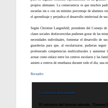
propios alemanes. La consecuencia es que muchos padre
escuelas sin o con un mínimo porcentaje de alumnos extr
el aprendizaje y perjudica el desarrollo intelectual de sus
Según Christine Langenfeld, presidente del Consejo de 
clases sociales desfavorecidas pudiesen gozar de las mi
necesidades individuales, fomentar el desarrollo de su
guarderías para que, al escolarizarse, pudieran seguir 
profesorado competencias multiculturales y aumentar l
actuar como enlace entre los centros escolares y las fam
asisten a centros de enseñanza durante todo el día, una 
Recuadro
La otra cara de la moneda
El ministro del Interior alemán, Thomas