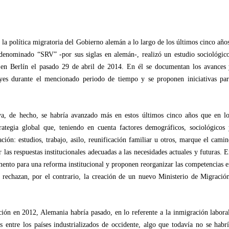
 la política migratoria del Gobierno alemán a lo largo de los últimos cinco año
denominado “SRV” -por sus siglas en alemán-, realizó un estudio sociológic
 en Berlín el pasado 29 de abril de 2014. En él se documentan los avances
leyes durante el mencionado periodo de tiempo y se proponen iniciativas pa
iva, de hecho, se habría avanzado más en estos últimos cinco años que en l
trategia global que, teniendo en cuenta factores demográficos, sociológicos
ión: estudios, trabajo, asilo, reunificación familiar u otros, marque el cami
 las respuestas institucionales adecuadas a las necesidades actuales y futuras. 
omento para una reforma institucional y proponen reorganizar las competencias 
s; rechazan, por el contrario, la creación de un nuevo Ministerio de Migració
ión en 2012, Alemania habría pasado, en lo referente a la inmigración labora
es entre los países industrializados de occidente, algo que todavía no se habr