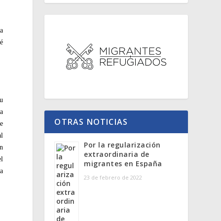
na
ué
su
ta
OTRAS NOTICIAS
ue
al
Por la regularización
in
extraordinaria de
el
migrantes en España
la
23 de febrero de 2022