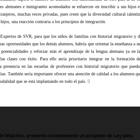
s alemanes e inmigrantes acomodados se esfuercen en inscribir a sus hijos 
anjeros, muchas veces privadas, pues creen que la diversidad cultural ralenti
 hijos, una reacción contraria a los principios de integración.
Expertos de SVR, para que los niños de familias con historial migratorio y 
smas oportunidades que los demás alumnos, habría que orientar la enseñanza a s
s potencialidades y reforzar más el aprendizaje de la lengua alemana ya en l
las clases con éxito. Para ello sería prioritario integrar en la formación d
a presencia en las escuelas de profesores con historial migratorio que pued
ilias. También sería importante ofrecer una atención de calidad a los alumnos q
modalidad que se está implantando en todo el país.

 De Maizière, presentó recientemente un proyecto de Ley para