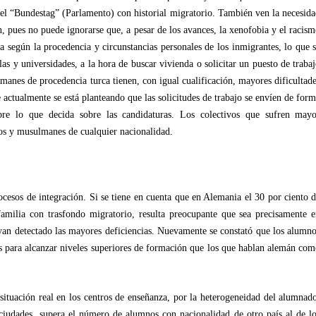
n el “Bundestag” (Parlamento) con historial migratorio. También ven la necesid
n, pues no puede ignorarse que, a pesar de los avances, la xenofobia y el racis
 según la procedencia y circunstancias personales de los inmigrantes, lo que 
as y universidades, a la hora de buscar vivienda o solicitar un puesto de traba
manes de procedencia turca tienen, con igual cualificación, mayores dificultad
 actualmente se está planteando que las solicitudes de trabajo se envíen de for
re lo que decida sobre las candidaturas. Los colectivos que sufren may
rcos y musulmanes de cualquier nacionalidad.
cesos de integración. Si se tiene en cuenta que en Alemania el 30 por ciento 
amilia con trasfondo migratorio, resulta preocupante que sea precisamente 
yan detectado las mayores deficiencias. Nuevamente se constató que los alumn
 para alcanzar niveles superiores de formación que los que hablan alemán co
a situación real en los centros de enseñanza, por la heterogeneidad del alumnad
 ciudades, supera el número de alumnos con nacionalidad de otro país al de l