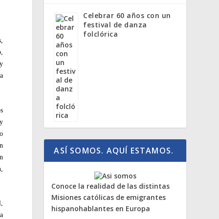
Celebrar 60 años con un
festival de danza
folclórica
s,
o,
 y
ra
os
 y
no
En
ASÍ SOMOS. AQUÍ ESTAMOS.
en
n,
Conoce la realidad de las distintas
Misiones católicas de emigrantes
l,
hispanohablantes en Europa
ía