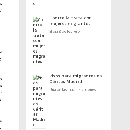
as
07
Contra la trata con
or
mujeres migrantes
l.
El día 8 de febrero …
la
 y
Pisos para migrantes en
as
Cáritas Madrid
as
Una de las muchas acciones …
er
s,
ón
.