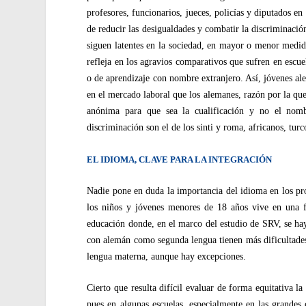
profesores, funcionarios, jueces, policías y diputados e
de reducir las desigualdades y combatir la discriminació
siguen latentes en la sociedad, en mayor o menor medida
refleja en los agravios comparativos que sufren en escuel
o de aprendizaje con nombre extranjero. Así, jóvenes ale
en el mercado laboral que los alemanes, razón por la que
anónima para que sea la cualificación y no el nomb
discriminación son el de los sinti y roma, africanos, tu
EL IDIOMA, CLAVE PARA LA INTEGRACIÓN
Nadie pone en duda la importancia del idioma en los pro
los niños y jóvenes menores de 18 años vive en una f
educación donde, en el marco del estudio de SRV, se ha
con alemán como segunda lengua tienen más dificultades
lengua materna, aunque hay excepciones.
Cierto que resulta difícil evaluar de forma equitativa l
pues en algunas escuelas, especialmente en las grandes