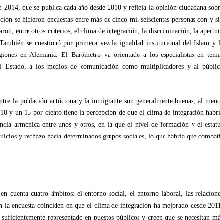
 2014, que se publica cada año desde 2010 y refleja la opinión ciudadana sob
ación se hicieron encuestas entre más de cinco mil seiscientas personas con y s
ron, entre otros criterios, el clima de integración, la discriminación, la apertu
c. También se cuestionó por primera vez la igualdad institucional del Islam y 
ligiones en Alemania. El Barómetro va orientado a los especialistas en tem
el Estado, a los medios de comunicación como multiplicadores y al públi
 entre la población autóctona y la inmigrante son generalmente buenas, al men
 10 y un 15 por ciento tiene la percepción de que el clima de integración habr
cia armónica entre unos y otros, en la que el nivel de formación y el estat
ejuicios y rechazo hacía determinados grupos sociales, lo que habría que combat
n cuenta cuatro ámbitos: el entorno social, el entorno laboral, las relacion
 en la encuesta coinciden en que el clima de integración ha mejorado desde 201
 suficientemente representado en puestos públicos y creen que se necesitan m