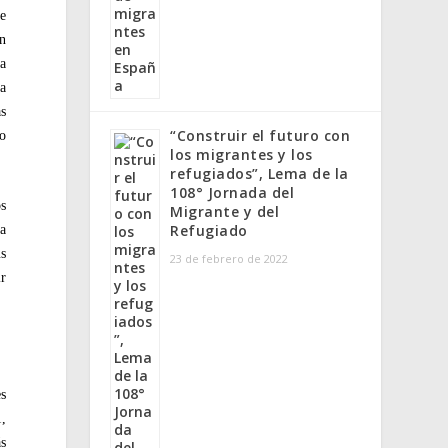
re
in
ra
la
as
“Construir el futuro con
co
los migrantes y los
refugiados”, Lema de la
108° Jornada del
os
Migrante y del
Refugiado
ía
us
23 de febrero de 2022
ir
es
1,
ás