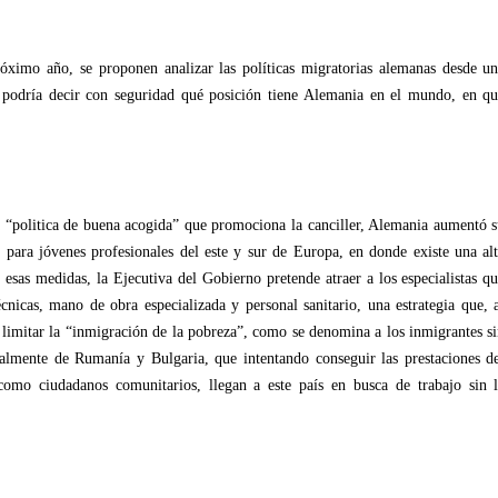
óximo año, se proponen analizar las políticas migratorias alemanas desde u
se podría decir con seguridad qué posición tiene Alemania en el mundo, en q
a “politica de buena acogida” que promociona la canciller, Alemania aumentó 
 para jóvenes profesionales del este y sur de Europa, en donde existe una al
esas medidas, la Ejecutiva del Gobierno pretende atraer a los especialistas q
técnicas, mano de obra especializada y personal sanitario, una estrategia que, 
imitar la “inmigración de la pobreza”, como se denomina a los inmigrantes s
ialmente de Rumanía y Bulgaria, que intentando conseguir las prestaciones d
como ciudadanos comunitarios, llegan a este país en busca de trabajo sin 