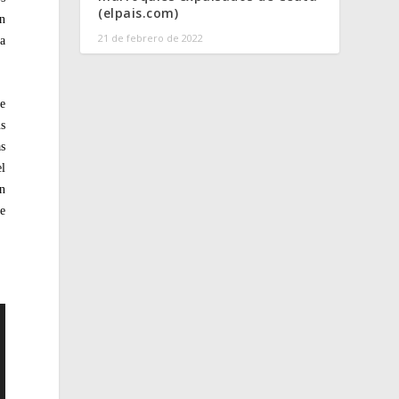
(elpais.com)
en
21 de febrero de 2022
za
de
us
as
el
an
ue