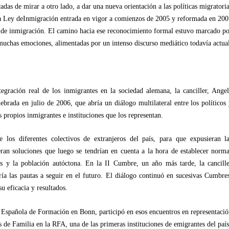
adas de mirar a otro lado, a dar una nueva orientación a las políticas migratori
n la Ley deInmigración entrada en vigor a comienzos de 2005 y reformada en 20
 de inmigración. El camino hacia ese reconocimiento formal estuvo marcado p
 muchas emociones, alimentadas por un intenso discurso mediático todavía actua
egración real de los inmigrantes en la sociedad alemana, la canciller, Ange
rada en julio de 2006, que abría un diálogo multilateral entre los políticos
s propios inmigrantes e instituciones que los representan.
e los diferentes colectivos de extranjeros del país, para que expusieran l
eran soluciones que luego se tendrían en cuenta a la hora de establecer norm
tos y la población autóctona. En la II Cumbre, un año más tarde, la cancill
ía las pautas a seguir en el futuro. El diálogo continuó en sucesivas Cumbre
u eficacia y resultados.
 Española de Formación en Bonn, participó en esos encuentros en representaci
de Familia en la RFA, una de las primeras instituciones de emigrantes del país