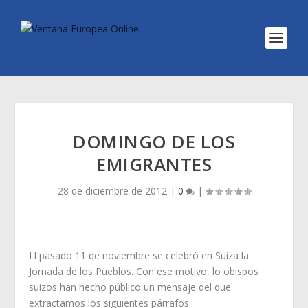
DOMINGO DE LOS
EMIGRANTES
28 de diciembre de 2012
|
0
|
Ll pasado 11 de noviembre se celebró en Suiza la
Jornada de los Pueblos. Con ese motivo, lo obispos
suizos han hecho público un mensaje del que
extractamos los siguientes párrafos: