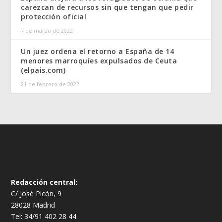
carezcan de recursos sin que tengan que pedir
protección oficial
7 de marzo de 2022
Un juez ordena el retorno a España de 14
menores marroquíes expulsados de Ceuta
(elpais.com)
21 de febrero de 2022
Redacción central:
C/ José Picón, 9
28028 Madrid
Tel: 34/91 402 28 44