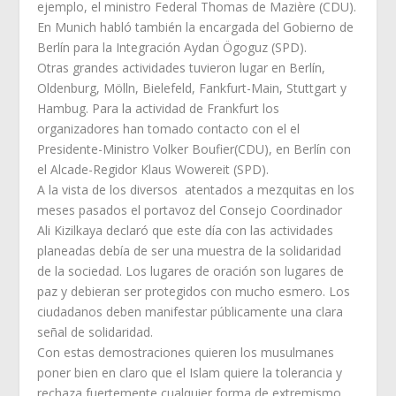
ejemplo, el ministro Federal Thomas de Mazière (CDU).
En Munich habló también la encargada del Gobierno de
Berlín para la Integración Aydan Ögoguz (SPD).
Otras grandes actividades tuvieron lugar en Berlín,
Oldenburg, Mölln, Bielefeld, Fankfurt-Main, Stuttgart y
Hambug. Para la actividad de Frankfurt los
organizadores han tomado contacto con el el
Presidente-Ministro Volker Boufier(CDU), en Berlín con
el Alcade-Regidor Klaus Wowereit (SPD).
A la vista de los diversos atentados a mezquitas en los
meses pasados el portavoz del Consejo Coordinador
Ali Kizilkaya declaró que este día con las actividades
planeadas debía de ser una muestra de la solidaridad
de la sociedad. Los lugares de oración son lugares de
paz y debieran ser protegidos con mucho esmero. Los
ciudadanos deben manifestar públicamente una clara
señal de solidaridad.
Con estas demostraciones quieren los musulmanes
poner bien en claro que el Islam quiere la tolerancia y
rechaza fuertemente cualquier forma de extremismo,