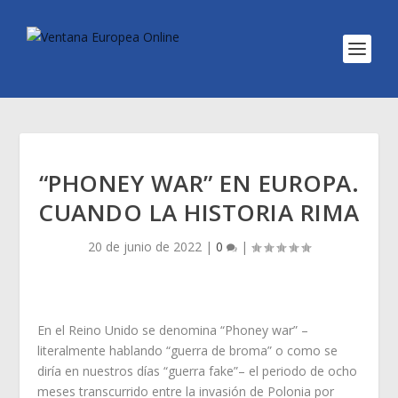
“PHONEY WAR” EN EUROPA.
CUANDO LA HISTORIA RIMA
20 de junio de 2022
|
0
|
En el Reino Unido se denomina “Phoney war” –
literalmente hablando “guerra de broma” o como se
diría en nuestros días “guerra fake”– el periodo de ocho
meses transcurrido entre la invasión de Polonia por