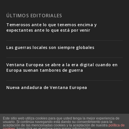
ÚLTIMOS EDITORIALES
Temerosos ante lo que tenemos encima y
expectantes ante lo que está por venir
Las guerras locales son siempre globales
Ventana Europea se abre a la era digital cuando en
Europa suenan tambores de guerra
Nueva andadura de Ventana Europea
Este sitio web utiliza cookies para que usted tenga la mejor experiencia de
Quiénes somos
Staff
Contacto
Mapa del sitio
usuario. Si continúa navegando está dando su consentimiento para la
aceptación de las mencionadas cookies y la aceptación de nuestra
política de
Política de cookies
cookies
, haga click en el enlace para mayor información.