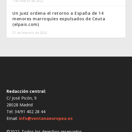
7 de marzo de 2022
Un juez ordena el retorno a España de 14
menores marroquíes expulsados de Ceuta
(elpais.com)
21 de febrero de 2022
Redacción central:
C/ José Picón, 9
28028 Madrid
Tel: 34/91 402 28 44
Email:
info@ventanaeuropea.es
©2022. Todos los derechos reservados.