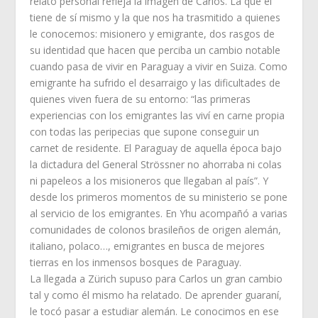
relato personal refleja la imagen de Carlos. La que él
tiene de sí mismo y la que nos ha trasmitido a quienes
le conocemos: misionero y emigrante, dos rasgos de
su identidad que hacen que perciba un cambio notable
cuando pasa de vivir en Paraguay a vivir en Suiza. Como
emigrante ha sufrido el desarraigo y las dificultades de
quienes viven fuera de su entorno: “las primeras
experiencias con los emigrantes las viví en carne propia
con todas las peripecias que supone conseguir un
carnet de residente. El Paraguay de aquella época bajo
la dictadura del General Strössner no ahorraba ni colas
ni papeleos a los misioneros que llegaban al país”. Y
desde los primeros momentos de su ministerio se pone
al servicio de los emigrantes. En Yhu acompañó a varias
comunidades de colonos brasileños de origen alemán,
italiano, polaco…, emigrantes en busca de mejores
tierras en los inmensos bosques de Paraguay.
La llegada a Zürich supuso para Carlos un gran cambio
tal y como él mismo ha relatado. De aprender guaraní,
le tocó pasar a estudiar alemán. Le conocimos en ese